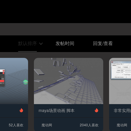
默认排序
发帖时间
回复/查看
maya场景动画 脚本
52人喜欢
魔动网
2040人喜欢
魔动网