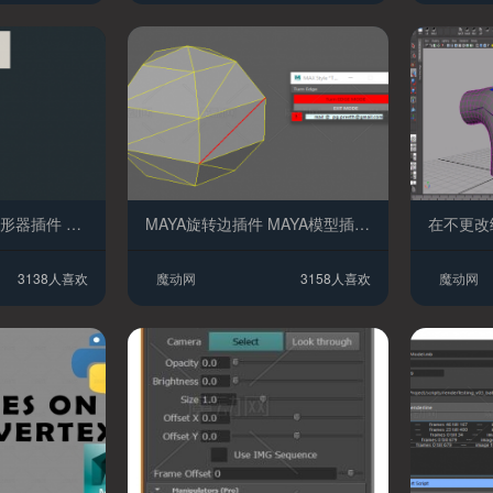
Maya的noise噪波变形器插件 MAYA动画插件 MAYA脚本
MAYA旋转边插件 MAYA模型插件 MAYA脚本 Turn Edge
3138人喜欢
魔动网
3158人喜欢
魔动网