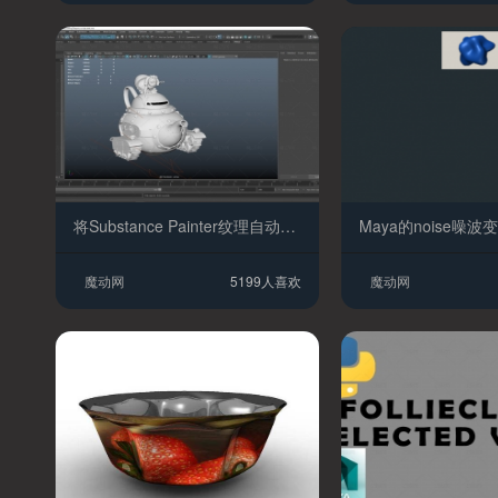
将Substance Painter纹理自动连接到Maya的Arnold VRay Renderman Redshift等的插件
魔动网
5199人喜欢
魔动网