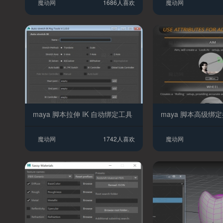
魔动网
1686人喜欢
魔动网
maya 脚本拉伸 IK 自动绑定工具
maya 脚本高级绑
魔动网
1742人喜欢
魔动网