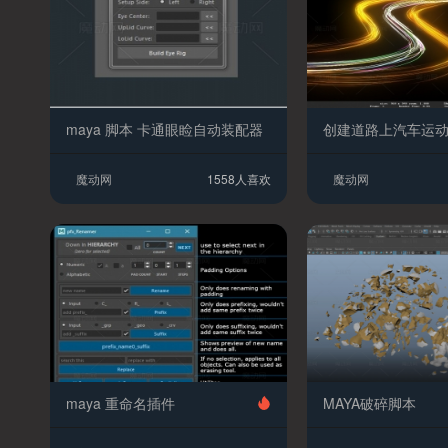
maya 脚本 卡通眼睑自动装配器
魔动网
1558人喜欢
魔动网
maya 重命名插件
MAYA破碎脚本