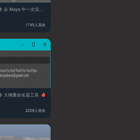
maya 脚本 从 Maya 中一次渲染多个场景。崩溃后自动重新启动渲染
1745人喜欢
脚本 大纲重命名器工具
2228人喜欢