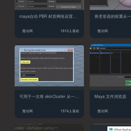
maya自动 PBR 材质网络设置和纹理分配 脚本
魔动网
1610人喜欢
魔动网
可用于一次将 skinCluster 从一个对象复制到多个对象的maya脚本
Maya 文件浏览器
魔动网
1574人喜欢
魔动网