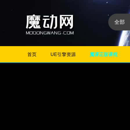
首页
UE引擎资源
魔课正版课程
不限
相册/图片/展示
片头/logo/文字
婚礼婚庆
栏目包装
政府党建
模板分
晚会颁奖
类:
节日
字幕模板
儿童/卡通
倒计时