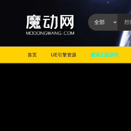
首页
UE引擎资源
魔课正版课程
不限
相册/图片/展示
片头/logo/文字
婚礼婚庆
栏目包装
政府党建
模板分
晚会颁奖
类:
节日
字幕模板
儿童/卡通
倒计时