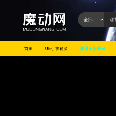
首页
UE引擎资源
魔课正版课程
不限
相册/图片/展示
片头/logo/文字
婚礼婚庆
栏目包装
政府党建
模板分
晚会颁奖
类:
节日
字幕模板
儿童/卡通
倒计时