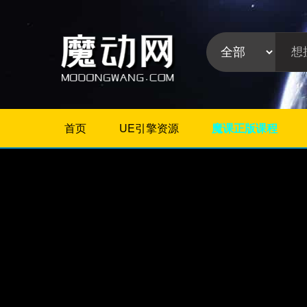
首页
UE引擎资源
魔课正版课程
不限
相册/图片/展示
片头/logo/文字
婚礼婚庆
栏目包装
政府党建
模板分
晚会颁奖
类:
节日
字幕模板
儿童/卡通
倒计时