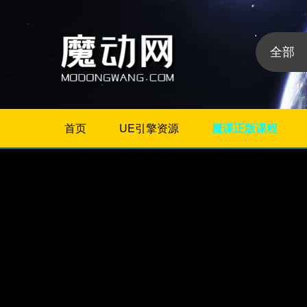
首页
UE引擎资源
魔课正版课程
不限
相册/图片/展示
片头/logo/文字
婚礼婚庆
栏目包装
政府党建
模板分
晚会颁奖
类:
节日
字幕模板
儿童/卡通
倒计时