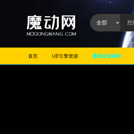
首页
UE引擎资源
魔课正版课程
不限
相册/图片/展示
片头/logo/文字
婚礼婚庆
栏目包装
政府党建
模板分
晚会颁奖
类:
节日
字幕模板
儿童/卡通
倒计时