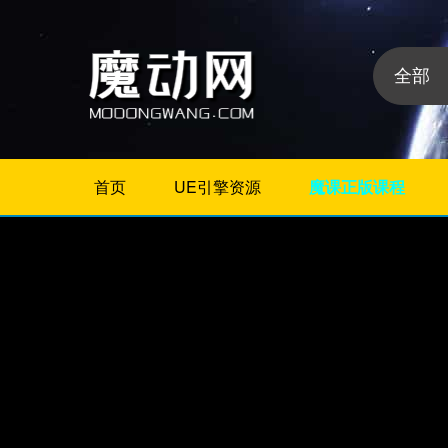
首页
UE引擎资源
魔课正版课程
不限
相册/图片/展示
片头/logo/文字
婚礼婚庆
栏目包装
政府党建
模板分
晚会颁奖
类:
节日
字幕模板
儿童/卡通
倒计时