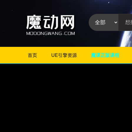
首页
UE引擎资源
魔课正版课程
不限
相册/图片/展示
片头/logo/文字
婚礼婚庆
栏目包装
政府党建
模板分
晚会颁奖
类:
节日
字幕模板
儿童/卡通
倒计时