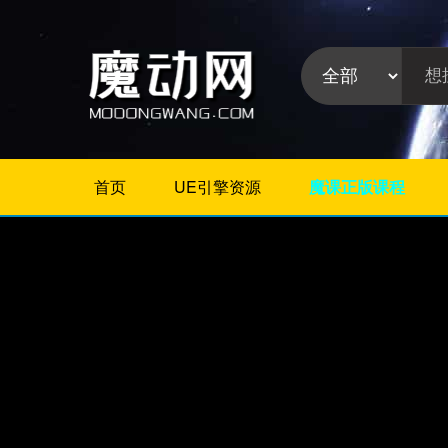
首页
UE引擎资源
魔课正版课程
不限
相册/图片/展示
片头/logo/文字
婚礼婚庆
栏目包装
政府党建
模板分
晚会颁奖
类:
节日
字幕模板
儿童/卡通
倒计时