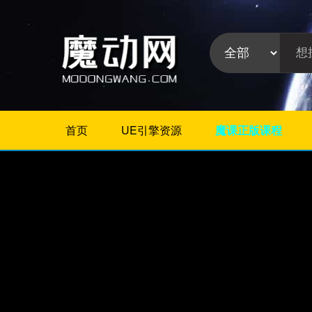
首页
UE引擎资源
魔课正版课程
不限
相册/图片/展示
片头/logo/文字
婚礼婚庆
栏目包装
政府党建
模板分
晚会颁奖
类:
节日
字幕模板
儿童/卡通
倒计时