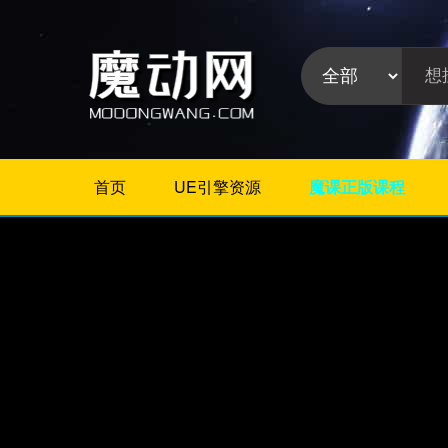
首页
UE引擎资源
魔课正版课程
不限
相册/图片/展示
片头/logo/文字
婚礼婚庆
栏目包装
政府党建
模板分
晚会颁奖
类:
节日
字幕模板
儿童/卡通
倒计时