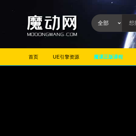
首页
UE引擎资源
魔课正版课程
不限
相册/图片/展示
片头/logo/文字
婚礼婚庆
栏目包装
政府党建
模板分
晚会颁奖
类:
节日
字幕模板
儿童/卡通
倒计时