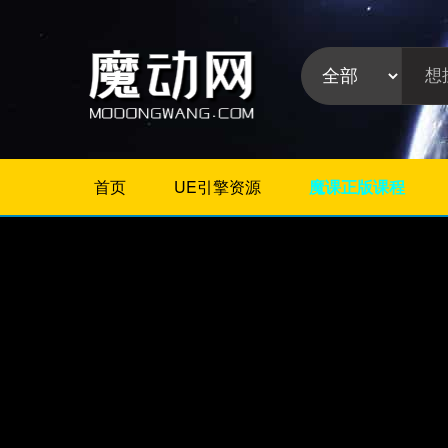
首页
UE引擎资源
魔课正版课程
不限
相册/图片/展示
片头/logo/文字
婚礼婚庆
栏目包装
政府党建
模板分
晚会颁奖
类:
节日
字幕模板
儿童/卡通
倒计时