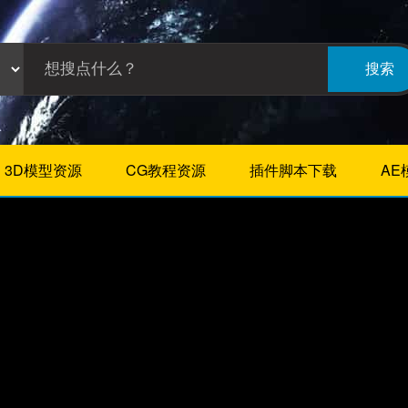
搜索
3D模型资源
CG教程资源
插件脚本下载
AE