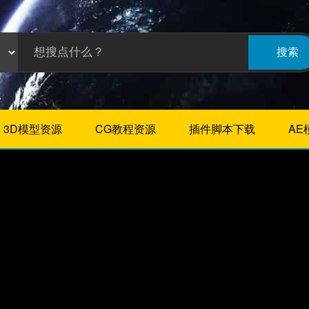
搜索
3D模型资源
CG教程资源
插件脚本下载
AE