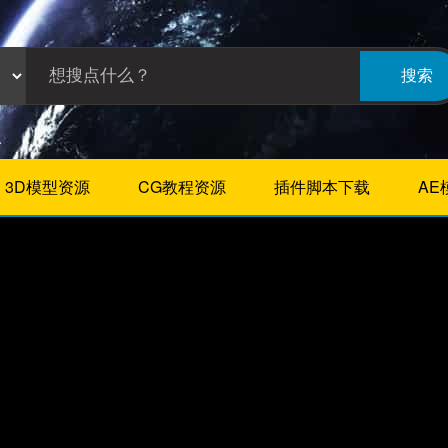
搜索
3D模型资源
CG教程资源
插件脚本下载
AE