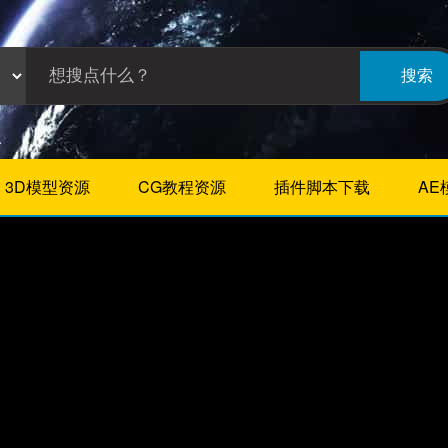
搜索
3D模型资源
CG教程资源
插件脚本下载
AE