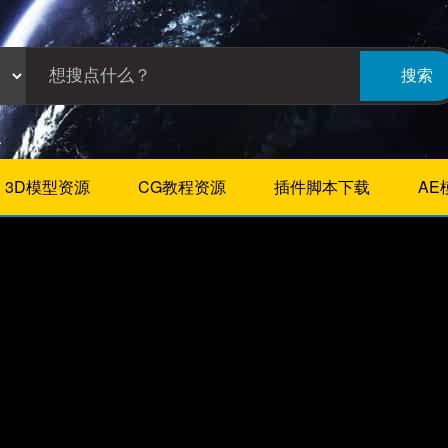
搜索
3D模型资源
CG教程资源
插件脚本下载
AE