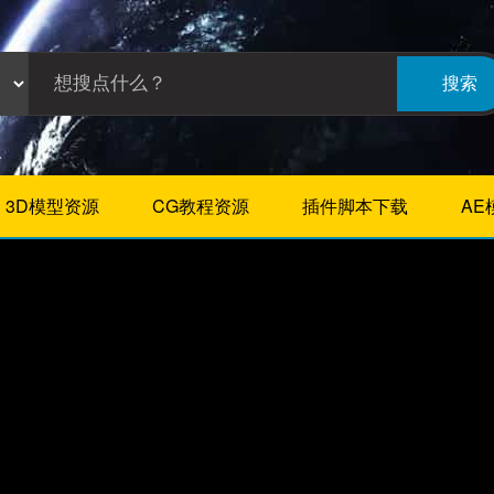
搜索
3D模型资源
CG教程资源
插件脚本下载
AE