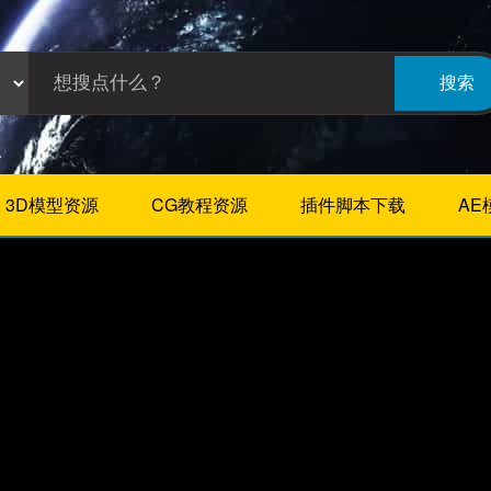
搜索
3D模型资源
CG教程资源
插件脚本下载
AE