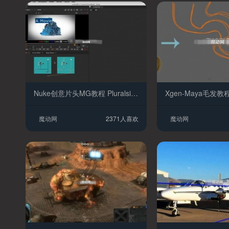
Nuke创意片头MG教程 Pluralsight – Getting Started with Motion
魔动网
2371人喜欢
魔动网