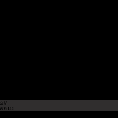
Nuke
CAD
Fusion
其他教程
不限
中文(Chinese)
教程语
英文(English)
言:
中英双语
其他语言
不清楚
不限
获取方
本地下载
式:
网盘下载
在线阅读
不限
教程产
国内教程
地:
国外教程
全部
教程
122