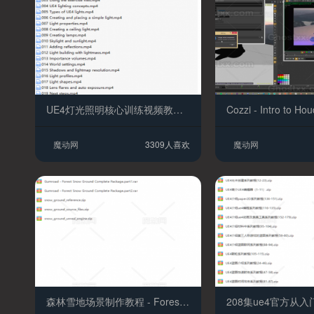
UE4灯光照明核心训练视频教程带源文件
Cozzi - Intro to Hou
魔动网
3309人喜欢
魔动网
森林雪地场景制作教程 - Forest Snow Ground Complete Package