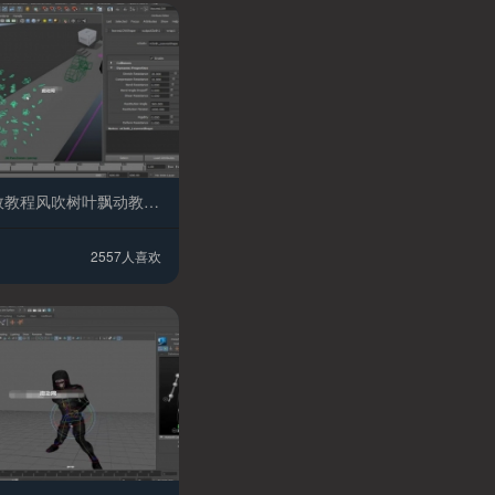
Maya特效教程风吹树叶飘动教程下载
2557人喜欢