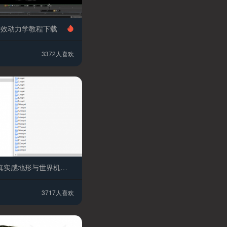
ni特效动力学教程下载
3372人喜欢
ue4添加真实感地形与世界机教程
3717人喜欢