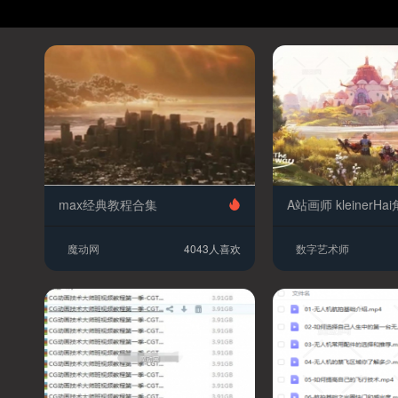
max经典教程合集
魔动网
4043人喜欢
数字艺术师