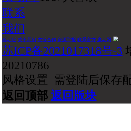
联系
我们
移动版
关于我们
友链合作
资源举报
联系官方
魔动网
苏ICP备2021017318号-3
20210786
风格设置
需登陆后保存
返回顶部
返回版块