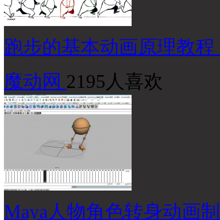
跑步的基本动画原理教程
魔动网
2195人喜欢
Maya人物角色转身动画