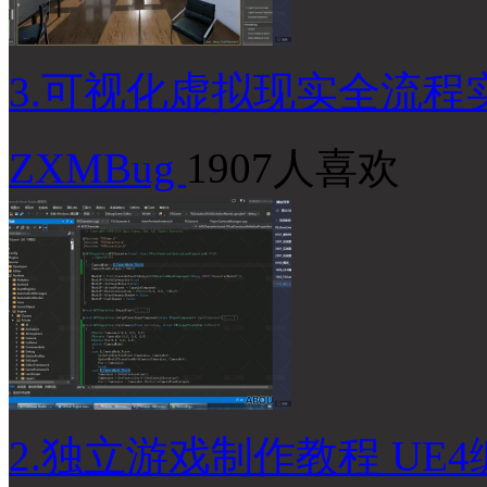
3.可视化虚拟现实全流程
ZXMBug
1907人喜欢
2.独立游戏制作教程 UE