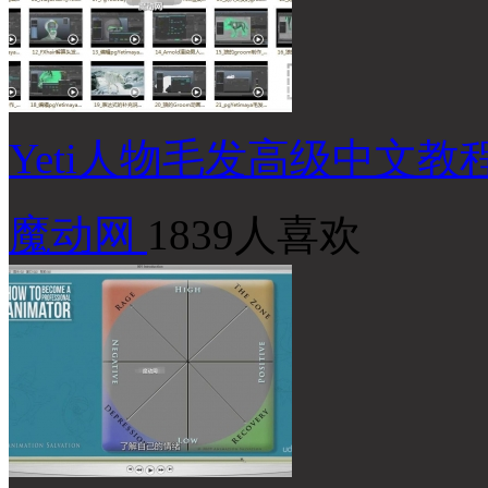
Yeti人物毛发高级中文教
魔动网
1839人喜欢