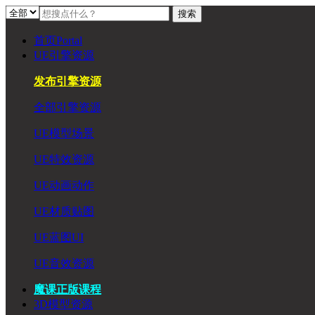
搜索
首页
Portal
UE引擎资源
发布引擎资源
全部引擎资源
UE模型场景
UE特效资源
UE动画动作
UE材质贴图
UE蓝图UI
UE音效资源
魔课正版课程
3D模型资源