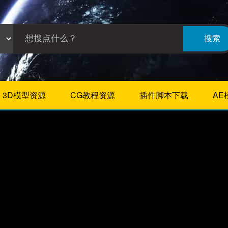
搜索
3D模型资源
CG教程资源
插件脚本下载
AE