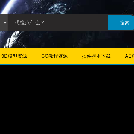
搜索
3D模型资源
CG教程资源
插件脚本下载
AE