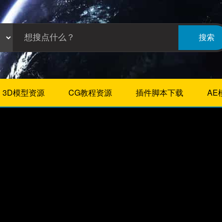
搜索
3D模型资源
CG教程资源
插件脚本下载
AE