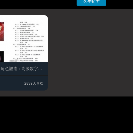
发布帖子
ZBRUSH 角色塑造：高级数字雕刻 [美] 斯科特·斯潘塞
2839人喜欢