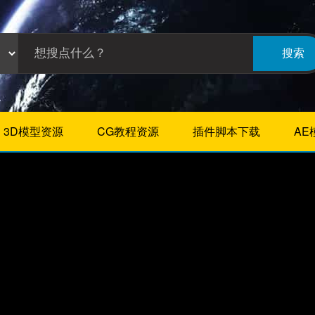
搜索
3D模型资源
CG教程资源
插件脚本下载
AE