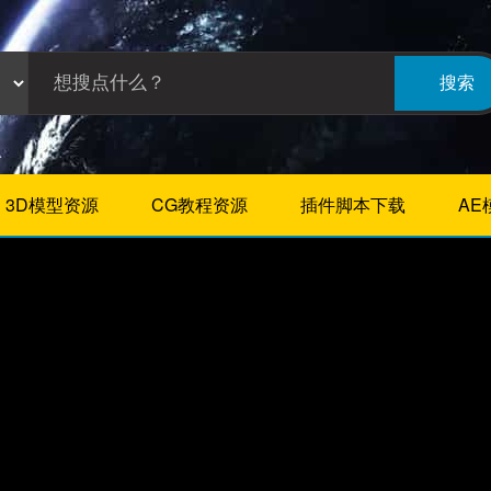
搜索
3D模型资源
CG教程资源
插件脚本下载
AE