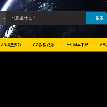
搜索
3D模型资源
CG教程资源
插件脚本下载
AE