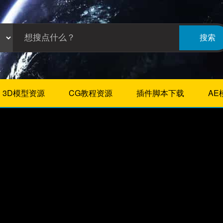
搜索
3D模型资源
CG教程资源
插件脚本下载
AE