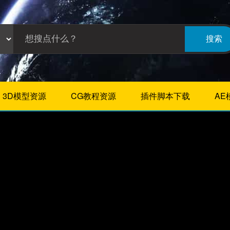
搜索
3D模型资源
CG教程资源
插件脚本下载
AE