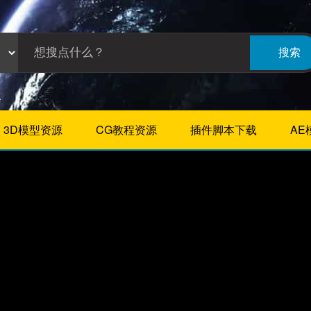
搜索
3D模型资源
CG教程资源
插件脚本下载
AE